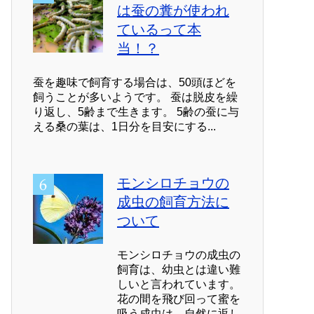
は蚕の糞が使われ
ているって本
当！？
蚕を趣味で飼育する場合は、50頭ほどを
飼うことが多いようです。 蚕は脱皮を繰
り返し、5齢まで生きます。 5齢の蚕に与
える桑の葉は、1日分を目安にする...
モンシロチョウの
成虫の飼育方法に
ついて
モンシロチョウの成虫の
飼育は、幼虫とは違い難
しいと言われています。
花の間を飛び回って蜜を
吸う成虫は、自然に返し