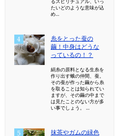
るスピリチュアル、いっ
たいどのような意味が込
め...
糸をとった蚕の
繭！中身はどうな
っているの！？
絹糸の原料となる生糸を
作り出す蛾の仲間、蚕。
その蚕が作った繭から糸
を取ることは知られてい
ますが、その繭の中まで
は見たことのない方が多
い事でしょう。 ...
抹茶やガムの緑色