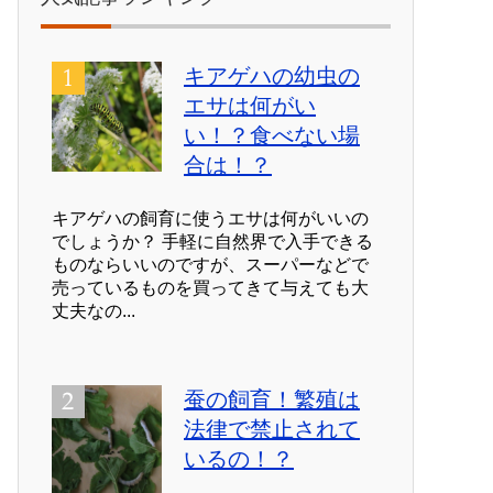
キアゲハの幼虫の
エサは何がい
い！？食べない場
合は！？
キアゲハの飼育に使うエサは何がいいの
でしょうか？ 手軽に自然界で入手できる
ものならいいのですが、スーパーなどで
売っているものを買ってきて与えても大
丈夫なの...
蚕の飼育！繁殖は
法律で禁止されて
いるの！？