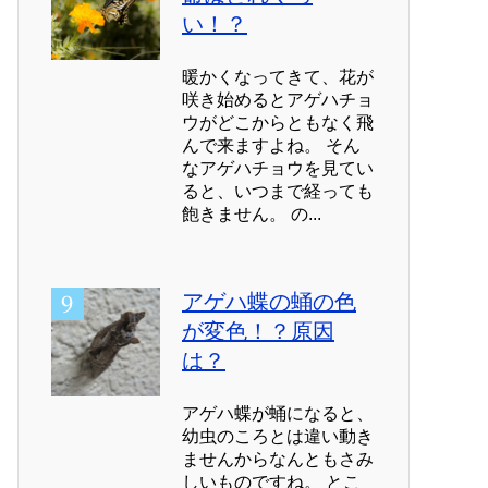
い！？
暖かくなってきて、花が
咲き始めるとアゲハチョ
ウがどこからともなく飛
んで来ますよね。 そん
なアゲハチョウを見てい
ると、いつまで経っても
飽きません。 の...
アゲハ蝶の蛹の色
が変色！？原因
は？
アゲハ蝶が蛹になると、
幼虫のころとは違い動き
ませんからなんともさみ
しいものですね。 とこ