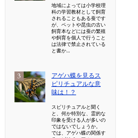
地域によっては小学校理
科の学習教材として飼育
されることもある蚕です
が、ペットや昆虫の古い
飼育本などには蚕の繁殖
や飼育を個人で行うこと
は法律で禁止されている
と書か...
アゲハ蝶を見るス
ピリチュアルな意
味は！？
スピリチュアルと聞く
と、何か特別な、霊的な
印象を受ける人が多いの
ではないでしょうか。
では、アゲハ蝶の関係す