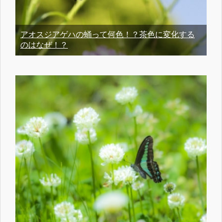
アオスジアゲハの蛹って何色！？茶色に変化する
のはなぜ！？