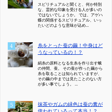
スピリチュアルと聞くと、何か特別
な、霊的な印象を受ける人が多いの
ではないでしょうか。 では、アゲハ
蝶の関係するスピリチュアル、いっ
たいどのような意味が込め...
糸をとった蚕の繭！中身はど
うなっているの！？
絹糸の原料となる生糸を作り出す蛾
の仲間、蚕。 その蚕が作った繭から
糸を取ることは知られていますが、
その繭の中までは見たことのない方
が多い事でしょう。 ...
抹茶やガムの緑色は蚕の糞が
使われているって本当！？