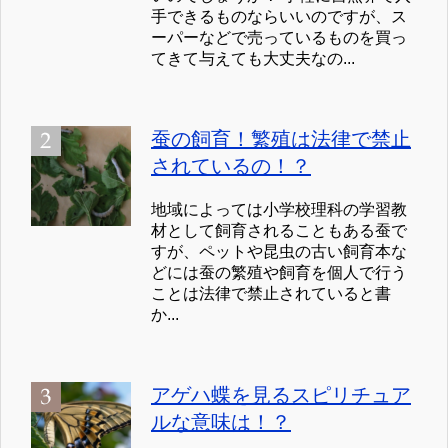
手できるものならいいのですが、ス
ーパーなどで売っているものを買っ
てきて与えても大丈夫なの...
蚕の飼育！繁殖は法律で禁止
されているの！？
地域によっては小学校理科の学習教
材として飼育されることもある蚕で
すが、ペットや昆虫の古い飼育本な
どには蚕の繁殖や飼育を個人で行う
ことは法律で禁止されていると書
か...
アゲハ蝶を見るスピリチュア
ルな意味は！？