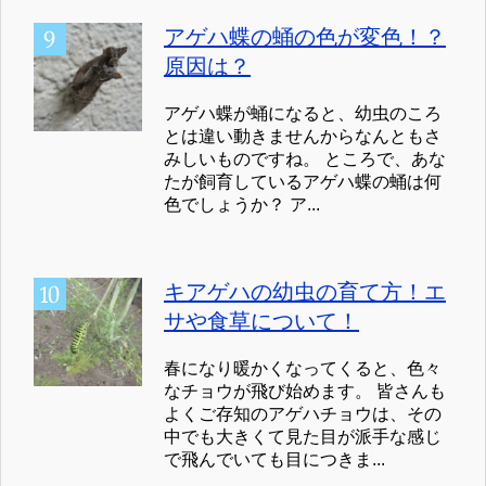
アゲハ蝶の蛹の色が変色！？
原因は？
アゲハ蝶が蛹になると、幼虫のころ
とは違い動きませんからなんともさ
みしいものですね。 ところで、あな
たが飼育しているアゲハ蝶の蛹は何
色でしょうか？ ア...
キアゲハの幼虫の育て方！エ
サや食草について！
春になり暖かくなってくると、色々
なチョウが飛び始めます。 皆さんも
よくご存知のアゲハチョウは、その
中でも大きくて見た目が派手な感じ
で飛んでいても目につきま...