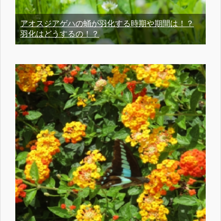
アオスジアゲハの蛹が羽化する時期や期間は！？
羽化はどうするの！？