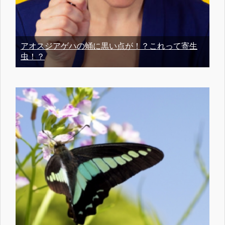
アオスジアゲハの蛹に黒い点が！？これって寄生
虫！？