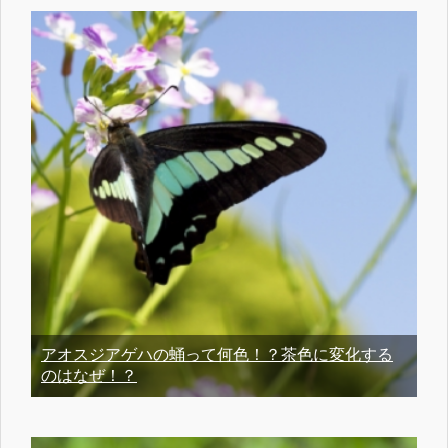
アオスジアゲハの蛹って何色！？茶色に変化する
のはなぜ！？