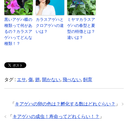
黒いアゲハ蝶の
カラスアゲハと
ミヤマカラスア
種類って何があ
クロアゲハの違
ゲハの春型と夏
るの？カラスア
いは？
型の特徴とは？
ゲハってどんな
違いは？
種類！？
タグ :
エサ
,
傷
,
翅
,
開かない
,
飛べない
,
飼育
「
キアゲハの卵の色は？孵化する数はどれぐらい？
」
「
キアゲハの成虫！寿命ってどれくらい！？
」