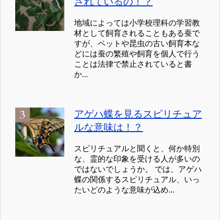
されているの！？
地域によっては小学校理科の学習教
材として飼育されることもある蚕で
すが、ペットや昆虫の古い飼育本な
どには蚕の繁殖や飼育を個人で行う
ことは法律で禁止されていると書
か...
アゲハ蝶を見るスピリチュア
ルな意味は！？
スピリチュアルと聞くと、何か特別
な、霊的な印象を受ける人が多いの
ではないでしょうか。 では、アゲハ
蝶の関係するスピリチュアル、いっ
たいどのような意味が込め...