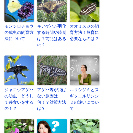
モンシロチョウ
キアゲハが羽化
オオミスジの飼
の成虫の飼育方
する時間や時期
育方法！飼育に
法について
は？前兆はある
必要なものは？
の？
ジャコウアゲハ
アゲハ蝶が飛ば
ルリシジミとス
の幼虫！どうし
ない原因は
ギタニルリシジ
て共食いをする
何！？対策方法
ミの違いについ
の！？
は？
て！