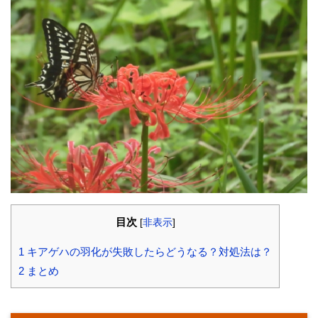
目次
[
非表示
]
1
キアゲハの羽化が失敗したらどうなる？対処法は？
2
まとめ