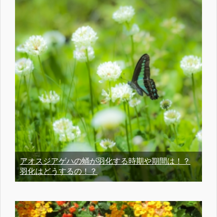
アオスジアゲハの蛹が羽化する時期や期間は！？
羽化はどうするの！？