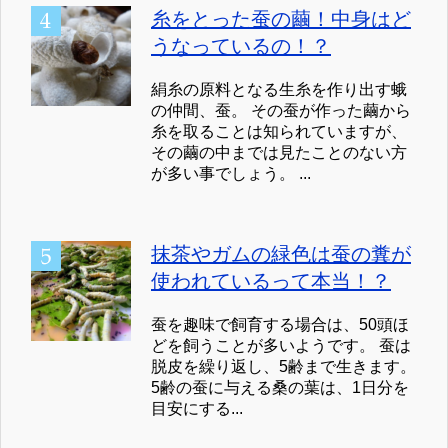
糸をとった蚕の繭！中身はど
うなっているの！？
絹糸の原料となる生糸を作り出す蛾
の仲間、蚕。 その蚕が作った繭から
糸を取ることは知られていますが、
その繭の中までは見たことのない方
が多い事でしょう。 ...
抹茶やガムの緑色は蚕の糞が
使われているって本当！？
蚕を趣味で飼育する場合は、50頭ほ
どを飼うことが多いようです。 蚕は
脱皮を繰り返し、5齢まで生きます。
5齢の蚕に与える桑の葉は、1日分を
目安にする...