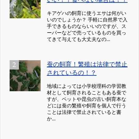
キアゲハの飼育に使うエサは何がい
いのでしょうか？ 手軽に自然界で入
手できるものならいいのですが、ス
ーパーなどで売っているものを買っ
てきて与えても大丈夫なの...
蚕の飼育！繁殖は法律で禁止
されているの！？
地域によっては小学校理科の学習教
材として飼育されることもある蚕で
すが、ペットや昆虫の古い飼育本な
どには蚕の繁殖や飼育を個人で行う
ことは法律で禁止されていると書
か...