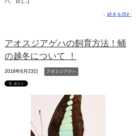
ハ。 日 […]
続きを読む
アオスジアゲハの飼育方法！蛹
の越冬について ！
2018年6月23日
アオスジアゲハ