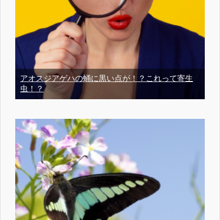
アオスジアゲハの蛹に黒い点が！？これって寄生
虫！？