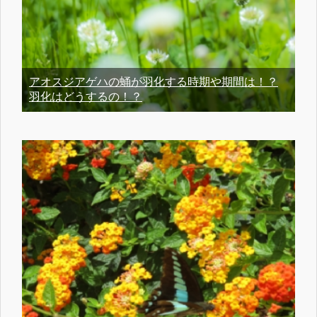
アオスジアゲハの蛹が羽化する時期や期間は！？
羽化はどうするの！？