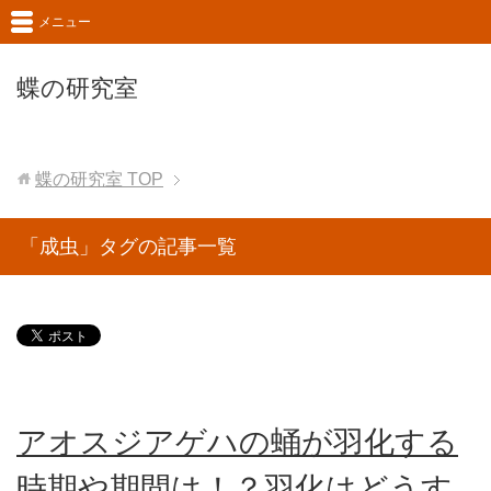
メニュー
蝶の研究室
蝶の研究室
TOP
「成虫」タグの記事一覧
アオスジアゲハの蛹が羽化する
時期や期間は！？羽化はどうす