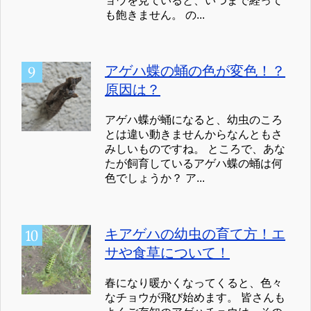
ョウを見ていると、いつまで経って
も飽きません。 の...
アゲハ蝶の蛹の色が変色！？
原因は？
アゲハ蝶が蛹になると、幼虫のころ
とは違い動きませんからなんともさ
みしいものですね。 ところで、あな
たが飼育しているアゲハ蝶の蛹は何
色でしょうか？ ア...
キアゲハの幼虫の育て方！エ
サや食草について！
春になり暖かくなってくると、色々
なチョウが飛び始めます。 皆さんも