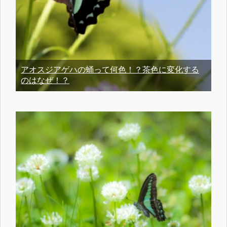
アオスジアゲハの蛹って何色！？茶色に変化する
のはなぜ！？