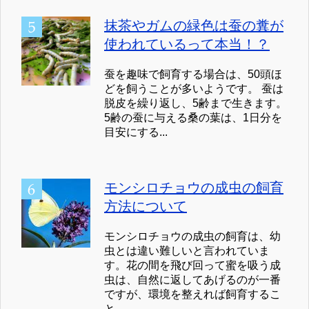
抹茶やガムの緑色は蚕の糞が
使われているって本当！？
蚕を趣味で飼育する場合は、50頭ほ
どを飼うことが多いようです。 蚕は
脱皮を繰り返し、5齢まで生きます。
5齢の蚕に与える桑の葉は、1日分を
目安にする...
モンシロチョウの成虫の飼育
方法について
モンシロチョウの成虫の飼育は、幼
虫とは違い難しいと言われていま
す。花の間を飛び回って蜜を吸う成
虫は、自然に返してあげるのが一番
ですが、環境を整えれば飼育するこ
と...