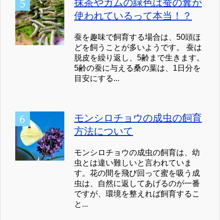
抹茶やガムの緑色は蚕の糞が
使われているって本当！？
蚕を趣味で飼育する場合は、50頭ほ
どを飼うことが多いようです。 蚕は
脱皮を繰り返し、5齢まで生きます。
5齢の蚕に与える桑の葉は、1日分を
目安にする...
モンシロチョウの成虫の飼育
方法について
モンシロチョウの成虫の飼育は、幼
虫とは違い難しいと言われていま
す。花の間を飛び回って蜜を吸う成
虫は、自然に返してあげるのが一番
ですが、環境を整えれば飼育するこ
と...