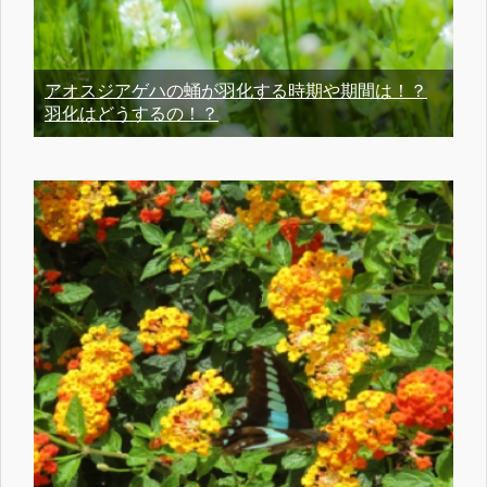
アオスジアゲハの蛹が羽化する時期や期間は！？
羽化はどうするの！？