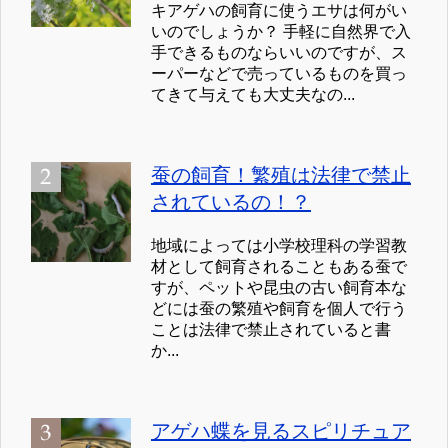
キアゲハの飼育に使うエサは何がい
いのでしょうか？ 手軽に自然界で入
手できるものならいいのですが、ス
ーパーなどで売っているものを買っ
てきて与えても大丈夫なの...
蚕の飼育！繁殖は法律で禁止
されているの！？
地域によっては小学校理科の学習教
材として飼育されることもある蚕で
すが、ペットや昆虫の古い飼育本な
どには蚕の繁殖や飼育を個人で行う
ことは法律で禁止されていると書
か...
アゲハ蝶を見るスピリチュア