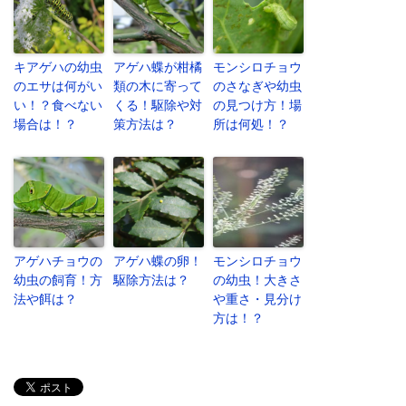
キアゲハの幼虫
アゲハ蝶が柑橘
モンシロチョウ
のエサは何がい
類の木に寄って
のさなぎや幼虫
い！？食べない
くる！駆除や対
の見つけ方！場
場合は！？
策方法は？
所は何処！？
アゲハチョウの
アゲハ蝶の卵！
モンシロチョウ
幼虫の飼育！方
駆除方法は？
の幼虫！大きさ
法や餌は？
や重さ・見分け
方は！？