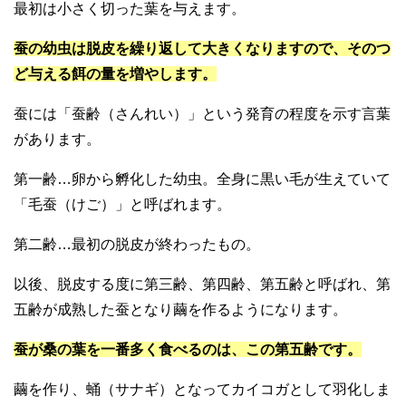
最初は小さく切った葉を与えます。
蚕の幼虫は脱皮を繰り返して大きくなりますので、そのつ
ど与える餌の量を増やします。
蚕には「蚕齢（さんれい）」という発育の程度を示す言葉
があります。
第一齢…卵から孵化した幼虫。全身に黒い毛が生えていて
「毛蚕（けご）」と呼ばれます。
第二齢…最初の脱皮が終わったもの。
以後、脱皮する度に第三齢、第四齢、第五齢と呼ばれ、第
五齢が成熟した蚕となり繭を作るようになります。
蚕が桑の葉を一番多く食べるのは、この第五齢です。
繭を作り、蛹（サナギ）となってカイコガとして羽化しま