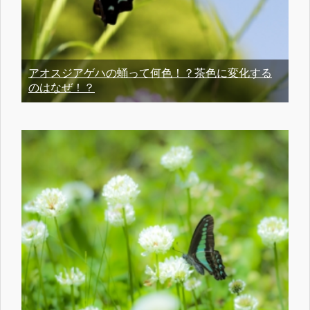
アオスジアゲハの蛹って何色！？茶色に変化する
のはなぜ！？