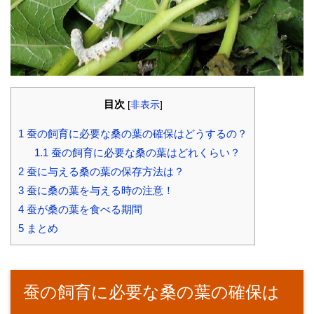
目次
[
非表示
]
1
蚕の飼育に必要な桑の葉の確保はどうするの？
1.1
蚕の飼育に必要な桑の葉はどれくらい？
2
蚕に与える桑の葉の保存方法は？
3
蚕に桑の葉を与える時の注意！
4
蚕が桑の葉を食べる期間
5
まとめ
蚕の飼育に必要な桑の葉の確保は