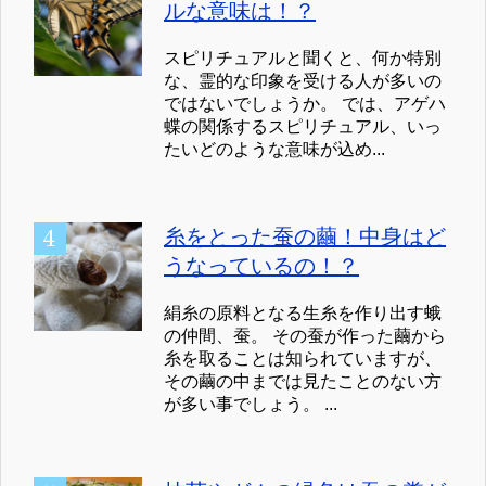
ルな意味は！？
スピリチュアルと聞くと、何か特別
な、霊的な印象を受ける人が多いの
ではないでしょうか。 では、アゲハ
蝶の関係するスピリチュアル、いっ
たいどのような意味が込め...
糸をとった蚕の繭！中身はど
うなっているの！？
絹糸の原料となる生糸を作り出す蛾
の仲間、蚕。 その蚕が作った繭から
糸を取ることは知られていますが、
その繭の中までは見たことのない方
が多い事でしょう。 ...