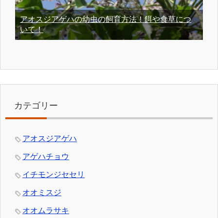
アオスジアゲハの幼虫の飼育方法！餌や食草につ
いて！
カテゴリー
アオスジアゲハ
アゲハチョウ
イチモンジセセリ
オオミスジ
オオムラサキ