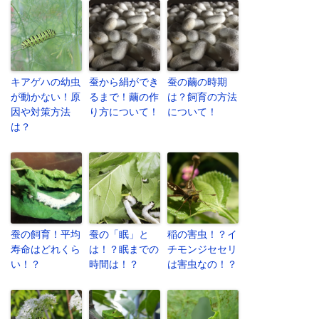
キアゲハの幼虫
蚕から絹ができ
蚕の繭の時期
が動かない！原
るまで！繭の作
は？飼育の方法
因や対策方法
り方について！
について！
は？
蚕の飼育！平均
蚕の「眠」と
稲の害虫！？イ
寿命はどれくら
は！？眠までの
チモンジセセリ
い！？
時間は！？
は害虫なの！？