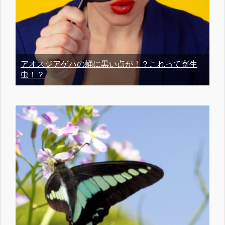
アオスジアゲハの蛹に黒い点が！？これって寄生
虫！？