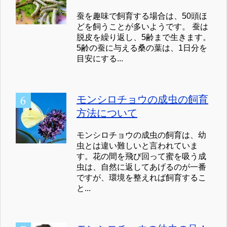
蚕を趣味で飼育する場合は、50頭ほ
どを飼うことが多いようです。 蚕は
脱皮を繰り返し、5齢まで生きます。
5齢の蚕に与える桑の葉は、1日分を
目安にする...
モンシロチョウの成虫の飼育
方法について
モンシロチョウの成虫の飼育は、幼
虫とは違い難しいと言われていま
す。花の間を飛び回って蜜を吸う成
虫は、自然に返してあげるのが一番
ですが、環境を整えれば飼育するこ
と...