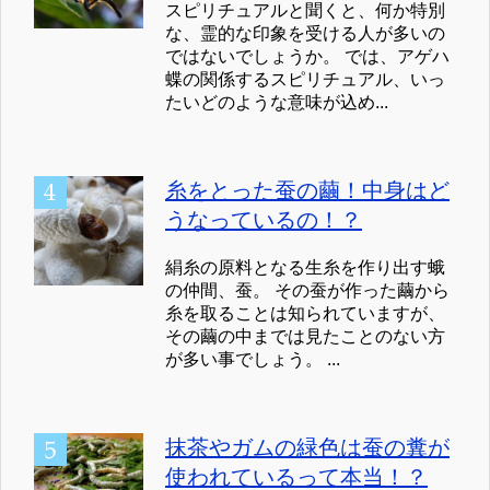
スピリチュアルと聞くと、何か特別
な、霊的な印象を受ける人が多いの
ではないでしょうか。 では、アゲハ
蝶の関係するスピリチュアル、いっ
たいどのような意味が込め...
糸をとった蚕の繭！中身はど
うなっているの！？
絹糸の原料となる生糸を作り出す蛾
の仲間、蚕。 その蚕が作った繭から
糸を取ることは知られていますが、
その繭の中までは見たことのない方
が多い事でしょう。 ...
抹茶やガムの緑色は蚕の糞が
使われているって本当！？