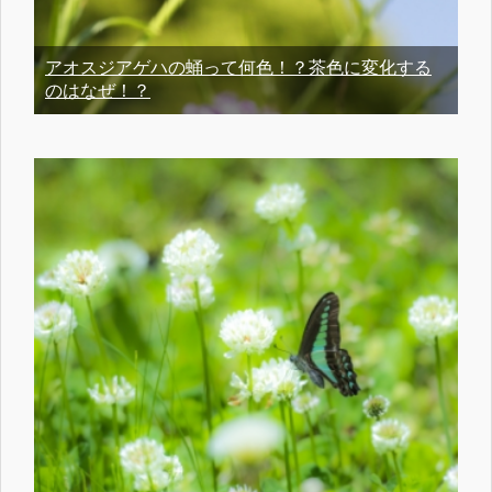
アオスジアゲハの蛹って何色！？茶色に変化する
のはなぜ！？