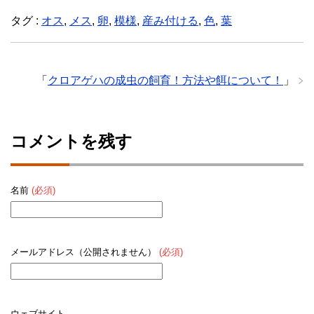
タグ :
オス
,
メス
,
卵
,
模様
,
産み付ける
,
色
,
葉
「
クロアゲハの成虫の飼育！方法や餌について！
」
コメントを残す
名前
(必須)
メールアドレス（公開されません）
(必須)
ウェブサイト