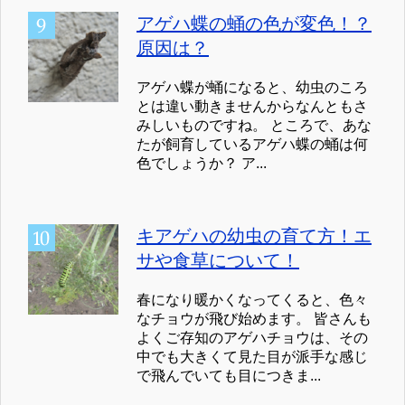
アゲハ蝶の蛹の色が変色！？
原因は？
アゲハ蝶が蛹になると、幼虫のころ
とは違い動きませんからなんともさ
みしいものですね。 ところで、あな
たが飼育しているアゲハ蝶の蛹は何
色でしょうか？ ア...
キアゲハの幼虫の育て方！エ
サや食草について！
春になり暖かくなってくると、色々
なチョウが飛び始めます。 皆さんも
よくご存知のアゲハチョウは、その
中でも大きくて見た目が派手な感じ
で飛んでいても目につきま...