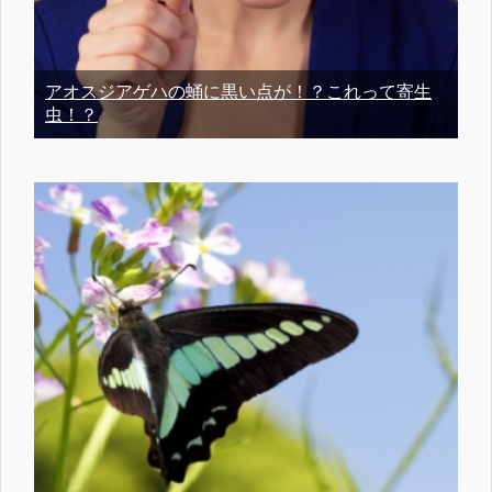
アオスジアゲハの蛹に黒い点が！？これって寄生
虫！？