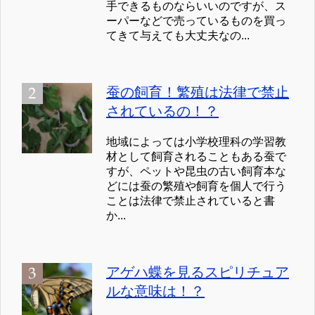
手できるものならいいのですが、ス
ーパーなどで売っているものを買っ
てきて与えても大丈夫なの...
蚕の飼育！繁殖は法律で禁止
されているの！？
地域によっては小学校理科の学習教
材として飼育されることもある蚕で
すが、ペットや昆虫の古い飼育本な
どには蚕の繁殖や飼育を個人で行う
ことは法律で禁止されていると書
か...
アゲハ蝶を見るスピリチュア
ルな意味は！？