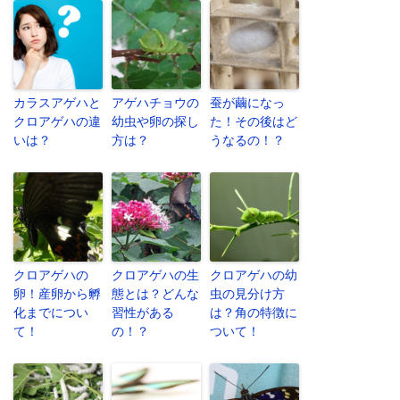
カラスアゲハと
アゲハチョウの
蚕が繭になっ
クロアゲハの違
幼虫や卵の探し
た！その後はど
いは？
方は？
うなるの！？
クロアゲハの
クロアゲハの生
クロアゲハの幼
卵！産卵から孵
態とは？どんな
虫の見分け方
化までについ
習性がある
は？角の特徴に
て！
の！？
ついて！