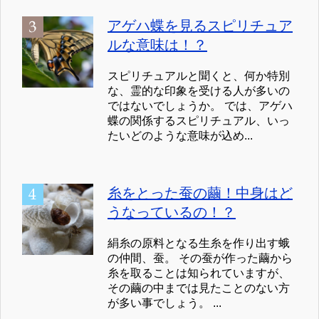
アゲハ蝶を見るスピリチュア
ルな意味は！？
スピリチュアルと聞くと、何か特別
な、霊的な印象を受ける人が多いの
ではないでしょうか。 では、アゲハ
蝶の関係するスピリチュアル、いっ
たいどのような意味が込め...
糸をとった蚕の繭！中身はど
うなっているの！？
絹糸の原料となる生糸を作り出す蛾
の仲間、蚕。 その蚕が作った繭から
糸を取ることは知られていますが、
その繭の中までは見たことのない方
が多い事でしょう。 ...