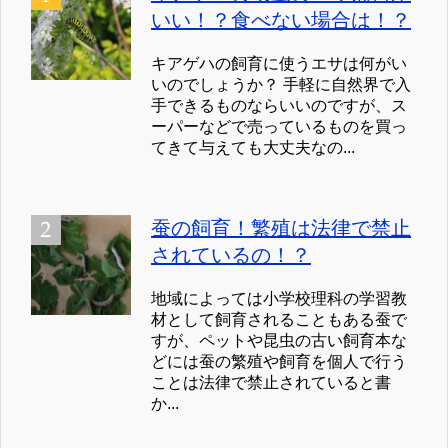
いい！？食べない場合は！？
キアゲハの飼育に使うエサは何がい
いのでしょうか？ 手軽に自然界で入
手できるものならいいのですが、ス
ーパーなどで売っているものを買っ
てきて与えても大丈夫なの...
蚕の飼育！繁殖は法律で禁止
されているの！？
地域によっては小学校理科の学習教
材として飼育されることもある蚕で
すが、ペットや昆虫の古い飼育本な
どには蚕の繁殖や飼育を個人で行う
ことは法律で禁止されていると書
か...