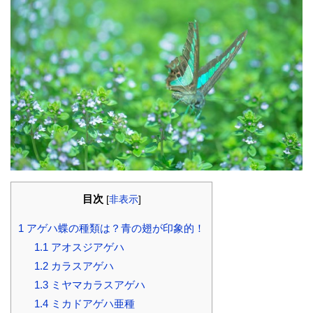
目次
[
非表示
]
1
アゲハ蝶の種類は？青の翅が印象的！
1.1
アオスジアゲハ
1.2
カラスアゲハ
1.3
ミヤマカラスアゲハ
1.4
ミカドアゲハ亜種