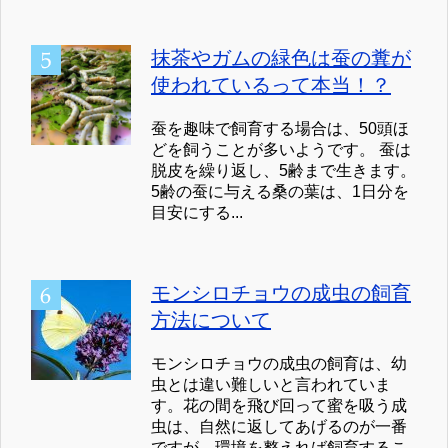
抹茶やガムの緑色は蚕の糞が
使われているって本当！？
蚕を趣味で飼育する場合は、50頭ほ
どを飼うことが多いようです。 蚕は
脱皮を繰り返し、5齢まで生きます。
5齢の蚕に与える桑の葉は、1日分を
目安にする...
モンシロチョウの成虫の飼育
方法について
モンシロチョウの成虫の飼育は、幼
虫とは違い難しいと言われていま
す。花の間を飛び回って蜜を吸う成
虫は、自然に返してあげるのが一番
ですが、環境を整えれば飼育するこ