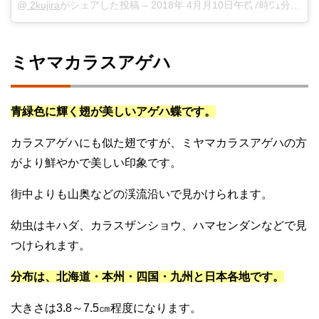
@
2kujira
がシェアした投稿 –
2018年 4月月10日午前7時01分PDT
ミヤマカラスアゲハ
青緑色に輝く翅が美しいアゲハ蝶です。
カラスアゲハにも似た翅ですが、ミヤマカラスアゲハの方
がより鮮やかで美しい印象です。
街中よりも山奥などの渓流沿いで見かけられます。
幼虫はキハダ、カラスザンショウ、ハマセンダンなどで見
つけられます。
分布は、北海道・本州・四国・九州と日本各地です。
大きさは3.8～7.5㎝程度になります。