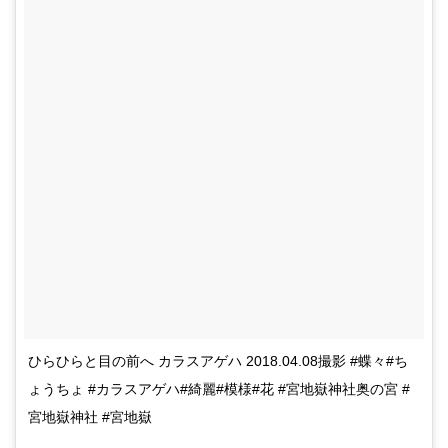
ひらひらと目の前へ カラスアゲハ 2018.04.08撮影 #蝶々#ち
ょうちょ #カラスアゲハ#綺麗#模様#花 #宮地嶽神社奥の宮 #
宮地嶽神社 #宮地嶽