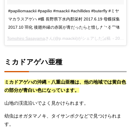
#papiliomaackii #papilio #maackii #achillides #buterfly #ミヤ
マカラスアゲハ #蝶 長野県下水内郡栄村 2017.6.19 母蝶採集
2017.10 羽化 後翅外縁の赤斑が青だったらと惜しまれる個体
Tomohiro Sasayama
さん(@p.maackii)がシェアした投稿 –
2018年 4月月18日午前7時09分PDT
ミカドアゲハ亜種
ミカドアゲハの沖縄・八重山亜種は、他の地域では黄白色
の部分が青白い色になっています。
山地の渓流沿いでよく見かけられます。
幼虫はオガタマノキ、タイサンボクなどで見つけられま
す。