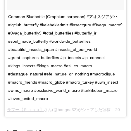
Common Bluebottle [Graphium sarpedon] #アオスジアゲハ
#igclub_butterfly #kelebeklerimiz #insectguru #9vaga_macro9
#9vaga_butterfly9 #total_butterflies #butterfly_ir
#soul_made_butterfly #worldwide_butterflies
#beautiful_insects_japan #insects_of_our_world
#great_captures_butterflies #ip_insects #ip_connect
#kings_insects #kings_macro #asi_es_macro
#destaque_natural #efe_nature_or_nothing #macroclique
#macro_friends #macro_globe #macro_turkey #uwn_insect
#wms_macro #exclusive_world_macro #turklikeben_macro
#loves_united_macro
ラフー【Ｒａｈｕ】
さん(@bangna32)がシェアした投稿 –
2018年 4月月12日午前4時50分PDT