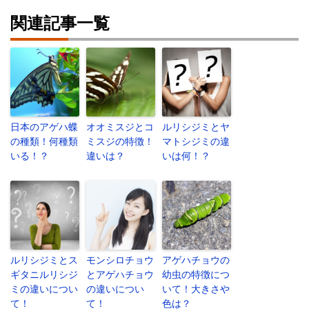
関連記事一覧
日本のアゲハ蝶
オオミスジとコ
ルリシジミとヤ
の種類！何種類
ミスジの特徴！
マトシジミの違
いる！？
違いは？
いは何！？
ルリシジミとス
モンシロチョウ
アゲハチョウの
ギタニルリシジ
とアゲハチョウ
幼虫の特徴につ
ミの違いについ
の違いについ
いて！大きさや
て！
て！
色は？