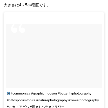
大きさは4～5㎝程度です。
#commonjay #graphiumdoson #butterflyphotography
#pittosporumtobira #naturephotography #flowerphotography
#ミカドアゲハ #蝶 #トベラ #フラワー