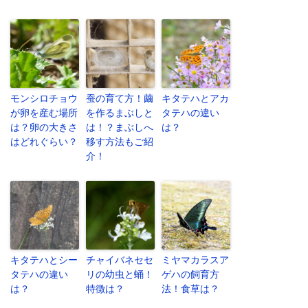
モンシロチョウ
蚕の育て方！繭
キタテハとアカ
が卵を産む場所
を作るまぶしと
タテハの違い
は？卵の大きさ
は！？まぶしへ
は？
はどれぐらい？
移す方法もご紹
介！
キタテハとシー
チャイバネセセ
ミヤマカラスア
タテハの違い
リの幼虫と蛹！
ゲハの飼育方
は？
特徴は？
法！食草は？