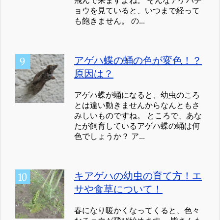
飛んで来ますよね。 そんなアゲハチ
ョウを見ていると、いつまで経って
も飽きません。 の...
アゲハ蝶の蛹の色が変色！？
原因は？
アゲハ蝶が蛹になると、幼虫のころ
とは違い動きませんからなんともさ
みしいものですね。 ところで、あな
たが飼育しているアゲハ蝶の蛹は何
色でしょうか？ ア...
キアゲハの幼虫の育て方！エ
サや食草について！
春になり暖かくなってくると、色々