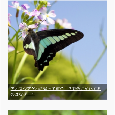
アオスジアゲハの蛹って何色！？茶色に変化する
のはなぜ！？