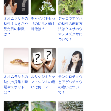
オオムラサキの
チャイバネセセ
ジャコウアゲハ
幼虫！大きさや
リの幼虫と蛹！
の幼虫の飼育方
見た目の特徴
特徴は？
法は？エサのウ
は？
マノスズクサに
ついて！
オオムラサキの
ルリシジミとヤ
モンシロチョウ
幼虫の採集！時
マトシジミの違
とアゲハチョウ
期やスポット
いは何！？
の違いについ
は？
て！