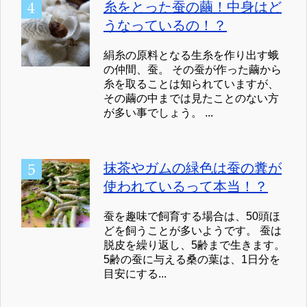
糸をとった蚕の繭！中身はど
うなっているの！？
絹糸の原料となる生糸を作り出す蛾
の仲間、蚕。 その蚕が作った繭から
糸を取ることは知られていますが、
その繭の中までは見たことのない方
が多い事でしょう。 ...
抹茶やガムの緑色は蚕の糞が
使われているって本当！？
蚕を趣味で飼育する場合は、50頭ほ
どを飼うことが多いようです。 蚕は
脱皮を繰り返し、5齢まで生きます。
5齢の蚕に与える桑の葉は、1日分を
目安にする...