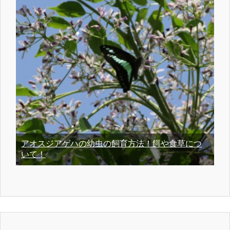
アオスジアゲハの幼虫の飼育方法！餌や食草につ
いて！