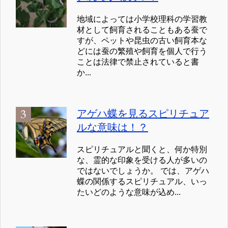
地域によっては小学校理科の学習教
材として飼育されることもある蚕で
すが、ペットや昆虫の古い飼育本な
どには蚕の繁殖や飼育を個人で行う
ことは法律で禁止されていると書
か...
アゲハ蝶を見るスピリチュア
ルな意味は！？
スピリチュアルと聞くと、何か特別
な、霊的な印象を受ける人が多いの
ではないでしょうか。 では、アゲハ
蝶の関係するスピリチュアル、いっ
たいどのような意味が込め...