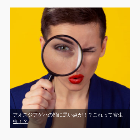
アオスジアゲハの蛹に黒い点が！？これって寄生
虫！？