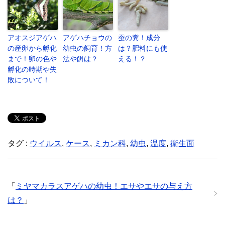
アオスジアゲハ
アゲハチョウの
蚕の糞！成分
の産卵から孵化
幼虫の飼育！方
は？肥料にも使
まで！卵の色や
法や餌は？
える！？
孵化の時期や失
敗について！
タグ :
ウイルス
,
ケース
,
ミカン科
,
幼虫
,
温度
,
衛生面
「
ミヤマカラスアゲハの幼虫！エサやエサの与え方
は？
」