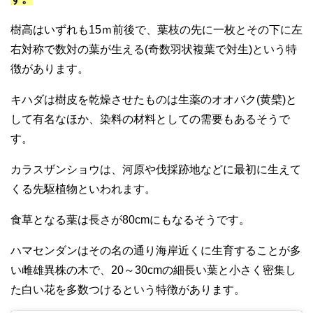
樹高はいずれも15ｍ前後で、葉枝の先に一枚とその下に左
右対称で数対の葉が生える(奇数羽状複葉で対生)という特
徴があります。
キハダは樹皮を乾燥させたものは生薬のオオバク(黄檗)と
して有名なほか、染料の材料としての需要もあるそうで
す。
カラスザンショウは、河原や伐採跡地などに最初に生えて
くる先駆植物といわれます。
食草となる葉は長さが80cmにもなるそうです。
ハマセンダンはその名の通り海岸近くに生育することが多
い雌雄異株の木で、20～30cmの細長い葉と小さく密集し
た白い花を多数つけるという特徴があります。