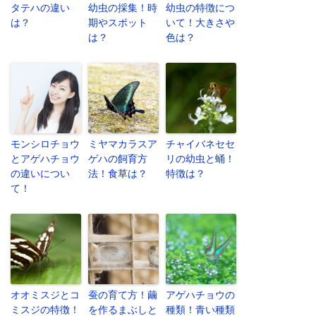
タテハの違い
幼虫の採集！時
幼虫の特徴につ
は？
期やスポット
いて！大きさや
は？
色は？
モンシロチョウ
ミヤマカラスア
チャイバネセセ
とアゲハチョウ
ゲハの飼育方
リの幼虫と蛹！
の違いについ
法！食草は？
特徴は？
て！
オオミスジとコ
蚕の育て方！繭
アゲハチョウの
ミスジの特徴！
を作るまぶしと
種類！青い種類