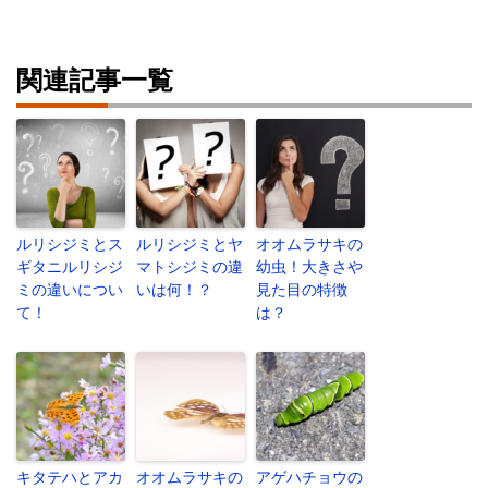
関連記事一覧
ルリシジミとス
ルリシジミとヤ
オオムラサキの
ギタニルリシジ
マトシジミの違
幼虫！大きさや
ミの違いについ
いは何！？
見た目の特徴
て！
は？
キタテハとアカ
オオムラサキの
アゲハチョウの