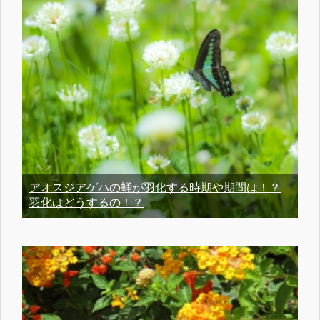
アオスジアゲハの蛹が羽化する時期や期間は！？
羽化はどうするの！？