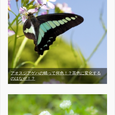
アオスジアゲハの蛹って何色！？茶色に変化する
のはなぜ！？