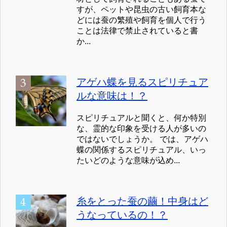
すが、ペットや昆虫の古い飼育本な
どには蚕の繁殖や飼育を個人で行う
ことは法律で禁止されていると書
か...
アゲハ蝶を見るスピリチュア
ルな意味は！？
スピリチュアルと聞くと、何か特別
な、霊的な印象を受ける人が多いの
ではないでしょうか。 では、アゲハ
蝶の関係するスピリチュアル、いっ
たいどのような意味が込め...
糸をとった蚕の繭！中身はど
うなっているの！？