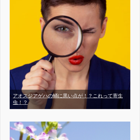
アオスジアゲハの蛹に黒い点が！？これって寄生
虫！？