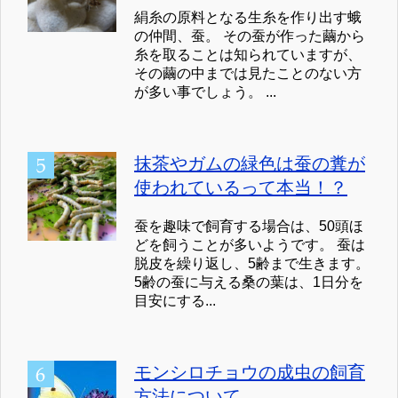
絹糸の原料となる生糸を作り出す蛾
の仲間、蚕。 その蚕が作った繭から
糸を取ることは知られていますが、
その繭の中までは見たことのない方
が多い事でしょう。 ...
抹茶やガムの緑色は蚕の糞が
使われているって本当！？
蚕を趣味で飼育する場合は、50頭ほ
どを飼うことが多いようです。 蚕は
脱皮を繰り返し、5齢まで生きます。
5齢の蚕に与える桑の葉は、1日分を
目安にする...
モンシロチョウの成虫の飼育
方法について