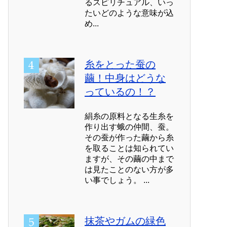
るスピリチュアル、いっ
たいどのような意味が込
め...
糸をとった蚕の
繭！中身はどうな
っているの！？
絹糸の原料となる生糸を
作り出す蛾の仲間、蚕。
その蚕が作った繭から糸
を取ることは知られてい
ますが、その繭の中まで
は見たことのない方が多
い事でしょう。 ...
抹茶やガムの緑色