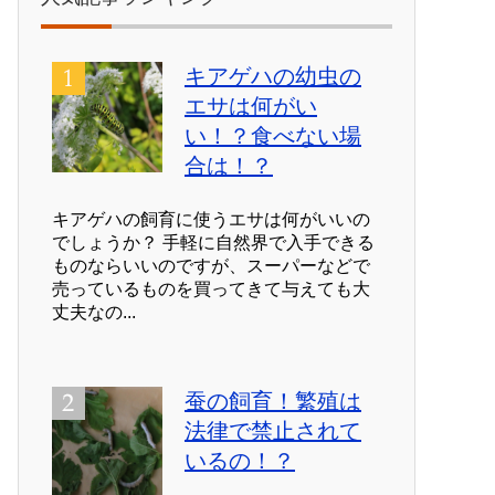
キアゲハの幼虫の
エサは何がい
い！？食べない場
合は！？
キアゲハの飼育に使うエサは何がいいの
でしょうか？ 手軽に自然界で入手できる
ものならいいのですが、スーパーなどで
売っているものを買ってきて与えても大
丈夫なの...
蚕の飼育！繁殖は
法律で禁止されて
いるの！？