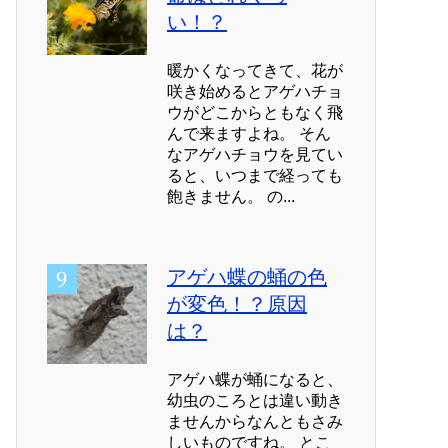
い！？
暖かくなってきて、花が
咲き始めるとアゲハチョ
ウがどこからともなく飛
んで来ますよね。 そん
なアゲハチョウを見てい
ると、いつまで経っても
飽きません。 の...
アゲハ蝶の蛹の色
が変色！？原因
は？
アゲハ蝶が蛹になると、
幼虫のころとは違い動き
ませんからなんともさみ
しいものですね。 とこ