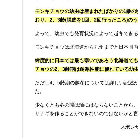
モンキチョウの幼虫は産まれたばかりの1齢の
おり、2、3齢(脱皮を1回、2回行ったころ)
よって、幼虫でも発育状況によって越冬でき
モンキチョウは北海道から九州までと日本国
緯度的に日本では最も寒いであろう北海道で
チョウの2、3齢期は耐寒性能に優れている幼
ただし4、5齢期の越冬については詳しい記述
た。
少なくとも冬の間は蛹にはならないことから
サナギを作ることができないのではないかと
スポン