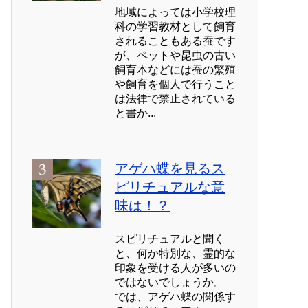
地域によっては小学校理
科の学習教材として飼育
されることもある蚕です
が、ペットや昆虫の古い
飼育本などには蚕の繁殖
や飼育を個人で行うこと
は法律で禁止されている
と書か...
アゲハ蝶を見るス
ピリチュアルな意
味は！？
スピリチュアルと聞く
と、何か特別な、霊的な
印象を受ける人が多いの
ではないでしょうか。
では、アゲハ蝶の関係す