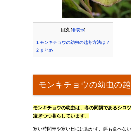
目次
[
非表示
]
1
モンキチョウの幼虫の越冬方法は？
2
まとめ
モンキチョウの幼虫の越
モンキチョウの幼虫は、冬の間餌であるシロ
凌ぎつつ暮らしています。
寒い時間帯や寒い日には動かず、餌も食べな