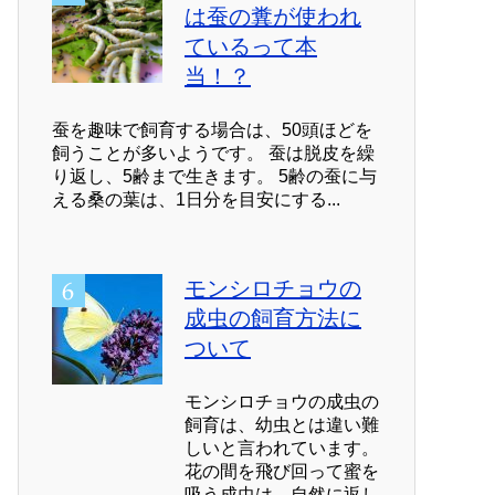
は蚕の糞が使われ
ているって本
当！？
蚕を趣味で飼育する場合は、50頭ほどを
飼うことが多いようです。 蚕は脱皮を繰
り返し、5齢まで生きます。 5齢の蚕に与
える桑の葉は、1日分を目安にする...
モンシロチョウの
成虫の飼育方法に
ついて
モンシロチョウの成虫の
飼育は、幼虫とは違い難
しいと言われています。
花の間を飛び回って蜜を
吸う成虫は、自然に返し