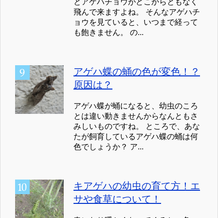
とアゲハチョウがどこからともなく
飛んで来ますよね。 そんなアゲハチ
ョウを見ていると、いつまで経って
も飽きません。 の...
アゲハ蝶の蛹の色が変色！？
原因は？
アゲハ蝶が蛹になると、幼虫のころ
とは違い動きませんからなんともさ
みしいものですね。 ところで、あな
たが飼育しているアゲハ蝶の蛹は何
色でしょうか？ ア...
キアゲハの幼虫の育て方！エ
サや食草について！