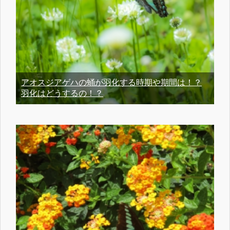
アオスジアゲハの蛹が羽化する時期や期間は！？
羽化はどうするの！？