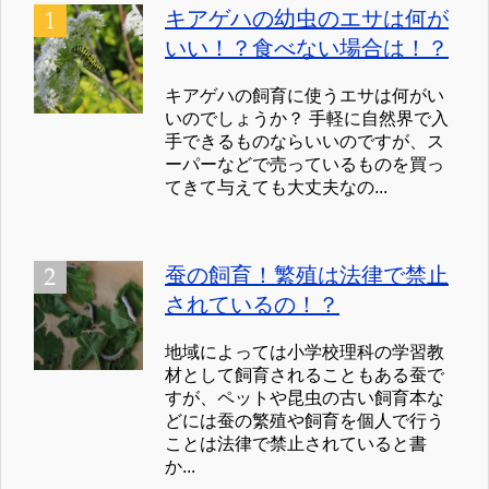
キアゲハの幼虫のエサは何が
いい！？食べない場合は！？
キアゲハの飼育に使うエサは何がい
いのでしょうか？ 手軽に自然界で入
手できるものならいいのですが、ス
ーパーなどで売っているものを買っ
てきて与えても大丈夫なの...
蚕の飼育！繁殖は法律で禁止
されているの！？
地域によっては小学校理科の学習教
材として飼育されることもある蚕で
すが、ペットや昆虫の古い飼育本な
どには蚕の繁殖や飼育を個人で行う
ことは法律で禁止されていると書
か...