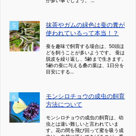
が多い事でしょう。 ...
抹茶やガムの緑色は蚕の糞が
使われているって本当！？
蚕を趣味で飼育する場合は、50頭ほ
どを飼うことが多いようです。 蚕は
脱皮を繰り返し、5齢まで生きます。
5齢の蚕に与える桑の葉は、1日分を
目安にする...
モンシロチョウの成虫の飼育
方法について
モンシロチョウの成虫の飼育は、幼
虫とは違い難しいと言われていま
す。花の間を飛び回って蜜を吸う成