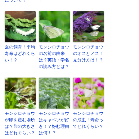
について！
！
蚕の飼育！平均
モンシロチョウ
モンシロチョウ
寿命はどれくら
の名前の由来
のオスとメス！
い！？
は？英語・学名
見分け方は！？
の読み方とは？
モンシロチョウ
モンシロチョウ
モンシロチョウ
が卵を産む場所
はキャベツが好
の成虫！寿命っ
は？卵の大きさ
き！？好む理由
てどれくらい？
はどれぐらい？
は何！？