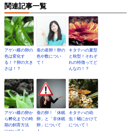
関連記事一覧
アゲハ蝶の卵の
蚕の産卵！卵の
キタテハの夏型
色は変化す
色や数につい
と秋型！それぞ
る！？卵の大き
て！
れの特徴ってど
さは！？
んなの！？
アゲハ蝶の卵か
蚕の卵！「休眠
キタテハの幼
ら孵化までの時
卵」と「非休眠
虫！蛹にかけて
期の飼育方法
卵」について
について！