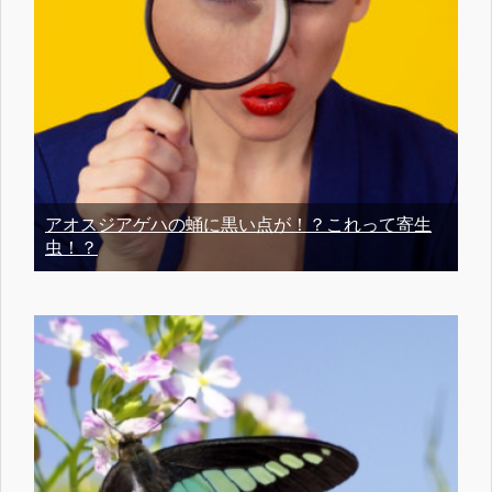
アオスジアゲハの蛹に黒い点が！？これって寄生
虫！？