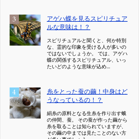
アゲハ蝶を見るスピリチュア
ルな意味は！？
スピリチュアルと聞くと、何か特別
な、霊的な印象を受ける人が多いの
ではないでしょうか。 では、アゲハ
蝶の関係するスピリチュアル、いっ
たいどのような意味が込め...
糸をとった蚕の繭！中身はど
うなっているの！？
絹糸の原料となる生糸を作り出す蛾
の仲間、蚕。 その蚕が作った繭から
糸を取ることは知られていますが、
その繭の中までは見たことのない方