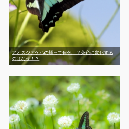
アオスジアゲハの蛹って何色！？茶色に変化する
のはなぜ！？